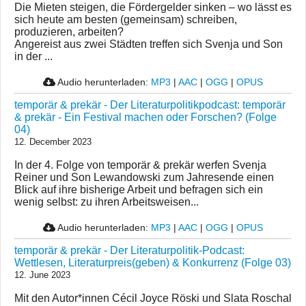
Die Mieten steigen, die Fördergelder sinken – wo lässt es
sich heute am besten (gemeinsam) schreiben,
produzieren, arbeiten?
Angereist aus zwei Städten treffen sich Svenja und Son
in der ...
Audio herunterladen:
MP3
|
AAC
|
OGG
|
OPUS
temporär & prekär - Der Literaturpolitikpodcast: temporär
& prekär - Ein Festival machen oder Forschen? (Folge
04)
12. December 2023
In der 4. Folge von temporär & prekär werfen Svenja
Reiner und Son Lewandowski zum Jahresende einen
Blick auf ihre bisherige Arbeit und befragen sich ein
wenig selbst: zu ihren Arbeitsweisen...
Audio herunterladen:
MP3
|
AAC
|
OGG
|
OPUS
temporär & prekär - Der Literaturpolitik-Podcast:
Wettlesen, Literaturpreis(geben) & Konkurrenz (Folge 03)
12. June 2023
Mit den Autor*innen Cécil Joyce Röski und Slata Roschal